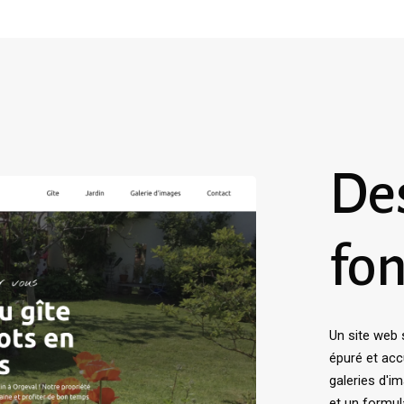
Des
fon
Un site web 
épuré et accu
galeries d'i
et un formula