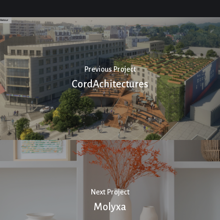
Previous Project
CordAchitectures
Next Project
Molyxa