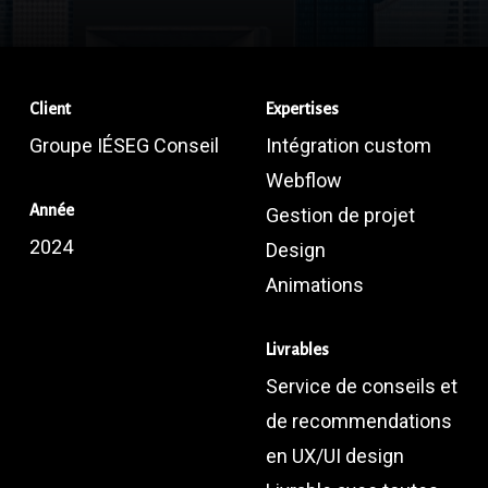
to
the
Client
Expertises
next
Groupe IÉSEG Conseil
Intégration custom
section
Webflow
Année
Gestion de projet
2024
Design
Animations
Livrables
Service de conseils et
de recommendations
en UX/UI design