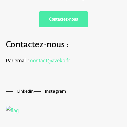
C
o
n
t
a
c
t
e
z
-
n
o
u
s
Contactez-nous :
Par email :
contact@aveko.fr
Linkedin
Instagram