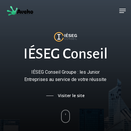
Skip
Menu
Men
to
main
content
I
É
S
E
G
C
o
n
s
e
i
l
IÉSEG
Conseil
Groupe
:
les
Junior
Entreprises
au
service
de
votre
réussite
Visiter le site
Navigate