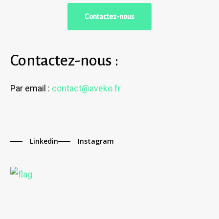
C
o
n
t
a
c
t
e
z
-
n
o
u
s
Contactez-nous :
Par email :
contact@aveko.fr
Linkedin
Instagram