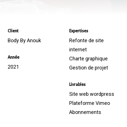
to
the
next
Client
Expertises
Body By Anouk
Refonte de site
section
internet
Année
Charte graphique
2021
Gestion de projet
Livrables
Site web wordpress
Plateforme Vimeo
Abonnements